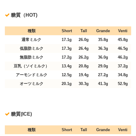
糖質（HOT)
種類
Short
Tall
Grande
Venti
通常ミルク
17.1g
26.0g
35.8g
45.8g
低脂肪ミルク
17.3g
26.4g
36.3g
46.5g
無脂肪ミルク
17.2g
26.2g
36.0g
46.2g
豆乳（ソイミルク）
13.4g
20.8g
29.0g
37.2g
アーモンドミルク
12.5g
19.4g
27.2g
34.8g
オーツミルク
20.1g
30.3g
41.3g
52.9g
糖質(ICE)
種類
Short
Tall
Grande
Venti