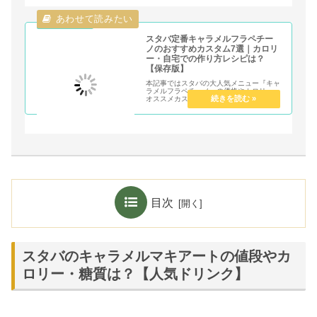
スタバ定番キャラメルフラペチー
ノのおすすめカスタム7選｜カロリ
ー・自宅での作り方レシピは？
【保存版】
本記事ではスタバの大人気メニュー『キャ
ラメルフラペチーノ』の価格やカロリー、
オススメカスタムについて元スタバ店員が
紹介します。コク深い甘さのキャラメルと
ほろ苦いコーヒーの相性が最高のドリンク
にスポットライトを当てます！キャラメル
の甘さが好きな甘党の人はチェックしてみ
てください。
目次
スタバのキャラメルマキアートの値段やカ
ロリー・糖質は？【人気ドリンク】