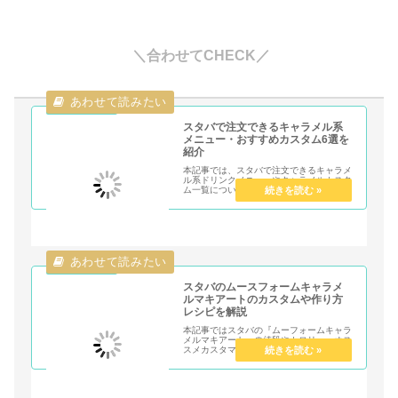
＼合わせてCHECK／
スタバで注文できるキャラメル系
メニュー・おすすめカスタム6選を
紹介
本記事では、スタバで注文できるキャラメ
ル系ドリンクメニューやキャラメルカスタ
ム一覧についてまとめています。元スタバ
店員がオススメするキャラメルカスタムド
リンク6選についても紹介しています。ス
タバのキャラメルが好きな人はぜひチェッ
クしてみてください。
スタバのムースフォームキャラメ
ルマキアートのカスタムや作り方
レシピを解説
本記事ではスタバの『ムーフォームキャラ
メルマキアート』の値段やカロリー、オス
スメカスタマイズを元店員が解説します。
また自宅でも再現できる作り方レシピも紹
介します。女性を中心に人気の定番メニュ
ーを深堀します。