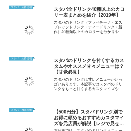
堀しています。
スタバ お得情報
スタバ全ドリンク40種以上のカロ
リー表まとめを紹介【2019年】
スタバのドリンク（フラペチーノ・エス
プレッソドリンク・ティードリンク・新
作）40種類以上のカロリーを分かりやす
くまとめました！2019年最新カロリー表
やオススメカスタマイズ、最新情報もお
届けします！
スタバ お得情報
スタバのドリンクを甘くするカス
タムやオススメ甘々メニューは？
【甘党必見】
スタバのドリンクは甘いメニューがいっ
ぱいあります。本記事ではスタバのドリ
ンクをもっと甘くするカスタマイズや、
おすすめの甘々ドリンクメニューについ
て紹介しています。甘党必見の内容にス
ポットライトを当てていきます！
スタバ お得情報
【500円分】スタバドリンク別で
お得に頼めるおすすめカスタマイ
ズを元店員が解説【レジで見せる
だけ】
本記事では、スタバのドリンクメニュー