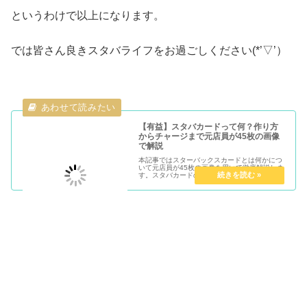
というわけで以上になります。
では皆さん良きスタバライフをお過ごしください(*’▽’）
【有益】スタバカードって何？作り方
からチャージまで元店員が45枚の画像
で解説
本記事ではスターバックスカードとは何かにつ
いて元店員が45枚の画像を用いて徹底解説しま
す。スタバカードの作り方・デザイン・支払い
方法・チャージ（入金）・残高確認・メリット
や特典などを徹底解説します。スタバに行く人
は必見の内容です。