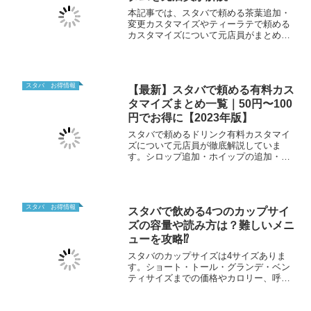
本記事では、スタバで頼める茶葉追加・
変更カスタマイズやティーラテで頼める
カスタマイズについて元店員がまとめて
います。ティーラテの茶葉追加・変更オ
ススメカスタマイズも紹介してるので紅
茶好きの人はぜひチェックしてみてくだ
さい。
スタバ お得情報
【最新】スタバで頼める有料カス
タマイズまとめ一覧｜50円〜100
円でお得に【2023年版】
スタバで頼めるドリンク有料カスタマイ
ズについて元店員が徹底解説していま
す。シロップ追加・ホイップの追加・茶
葉追加・ミルクの変更など意外と知らな
いカスタマイズを紹介しています。2023
年で出来る最新カスタマイズを50円・
100円メニューに分けて分かりやすくまと
スタバ お得情報
スタバで飲める4つのカップサイ
めて紹介しています。
ズの容量や読み方は？難しいメニ
ューを攻略⁉
スタバのカップサイズは4サイズありま
す。ショート・トール・グランデ・ベン
ティサイズまでの価格やカロリー、呼び
方や内容量、1番お得なサイズや各カップ
ごとのメリット＆デメリットについて深