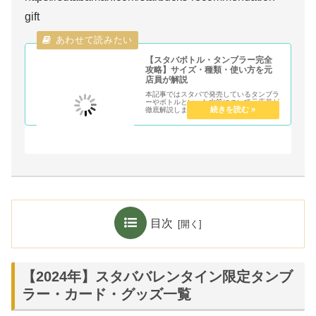
gift
【スタバボトル・タンブラー完全
攻略】サイズ・種類・使い方を元
店員が解説
本記事ではスタバで発売しているタンブラ
ーやボトルといった水筒について元店員が
徹底解説します。価格帯・サイズ・使い
方・種類など本記事を読むだけでスタバの
タンブラーについて完全網羅することがで
きます。スタバのタンブラーグッズが気に
なる人は必見です。
目次
【2024年】スタババレンタイン限定タンブ
ラー・カード・グッズ一覧