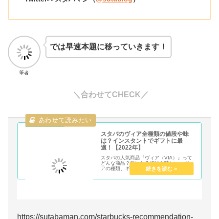
では早速本題に移っていきます！
筆者
＼合わせてCHECK／
スタバのヴィア全種類の値段や味
は？インスタントでギフトに最
適！【2022年】
スタバの人気商品『ヴィア（VIA）』って
どんな商品？気になる値段や味わい、ヴィ
アの種類、ギフトにピッタリのオススメの
理由について深堀していきます。コーヒー
はもちろん、キャラメルや抹茶といった豊
富なフレーバーが魅力のインスタントVIA
にスポットライトを当てていきます！
https://sutabaman.com/starbucks-recommendation-