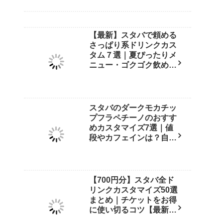
【最新】スタバで頼める
さっぱり系ドリンクカス
タム７選｜夏ぴったりメ
ニュー・ゴクゴク飲める
裏技も紹介！
スタバのダークモカチッ
プフラペチーノのおすす
めカスタマイズ7選｜値
段やカフェインは？自宅
再現レシピも紹介【店員
直伝】
【700円分】スタバ全ド
リンクカスタマイズ50選
まとめ｜チケットをお得
に使い切るコツ【最新
版】