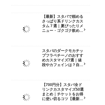
【最新】スタバで頼める
さっぱり系ドリンクカス
タム７選｜夏ぴったりメ
ニュー・ゴクゴク飲める
裏技も紹介！
スタバのダークモカチッ
プフラペチーノのおすす
めカスタマイズ7選｜値
段やカフェインは？自宅
再現レシピも紹介【店員
直伝】
【700円分】スタバ全ド
リンクカスタマイズ50選
まとめ｜チケットをお得
に使い切るコツ【最新
版】