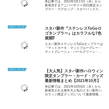
本記事では、2021年3月17日（水）から
新発売するアニバーサリー2021限定タン
ブラー・マグカップ・スターバックスカ
ード・グッズ・オリガミ・VIA一覧に関
する最新情報をまとめています。スタバ
設立50周年を記念したイベントについて
気になる人はチェックしてみてくださ
スタバ グッズ
スタバ新作『ステンレスToGoロ
い。
ゴタンブラー』はカラフルな7色
展開⁉
スタバ新作ステンレスToGoタンブラーは
『マットカーキ・マットブルーグレー・
マットグレージュ・パールグリーン・パ
ールピンク・パールラベンダー・パール
ベージュ』の7色展開で新発売！カラフル
で可愛すぎると話題の新作グッズを紹介
スタバ グッズ
【大人気】スタバ新作ハロウィン
限定タンブラー・カード・グッズ
最新情報まとめ【2021年10月】
本記事では、2021年10月6日（水）から
新発売される毎年大人気のスタバ新作ハ
ロウィン限定グッズについて最新情報を
まとめています。タンブラー・スタバカ
ード・マグカップなどハロウィンらしい
デザインの新商品が続々新登場します。