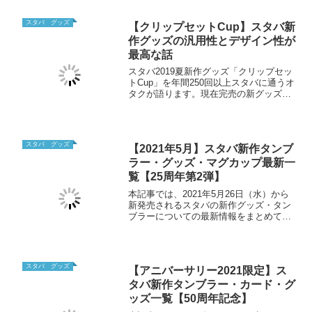
スタバ グッズ
【クリップセットCup】スタバ新
作グッズの汎用性とデザイン性が
最高な話
スタバ2019夏新作グッズ「クリップセッ
トCup」を年間250回以上スタバに通うオ
タクが語ります。現在完売の新グッズの
使い方やデザイン性を実物アリで徹底紹
介しています。
スタバ グッズ
【2021年5月】スタバ新作タンブ
ラー・グッズ・マグカップ最新一
覧【25周年第2弾】
本記事では、2021年5月26日（水）から
新発売されるスタバの新作グッズ・タン
ブラーについての最新情報をまとめてい
ます。スタバ25周年第2弾限定グッズにつ
いて気になる人はぜひチェックしてみて
ください。
スタバ グッズ
【アニバーサリー2021限定】ス
タバ新作タンブラー・カード・グ
ッズ一覧【50周年記念】