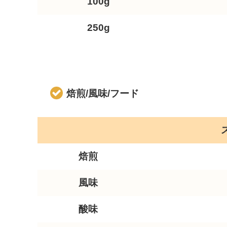
100g
250g
焙煎/風味/フード
焙煎
風味
酸味