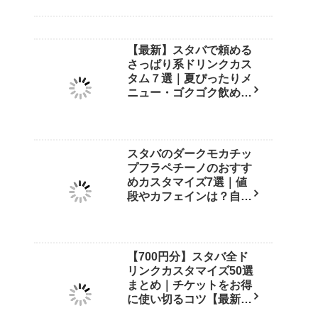
【最新】スタバで頼める
さっぱり系ドリンクカス
タム７選｜夏ぴったりメ
ニュー・ゴクゴク飲める
裏技も紹介！
スタバのダークモカチッ
プフラペチーノのおすす
めカスタマイズ7選｜値
段やカフェインは？自宅
再現レシピも紹介【店員
直伝】
【700円分】スタバ全ド
リンクカスタマイズ50選
まとめ｜チケットをお得
に使い切るコツ【最新
版】