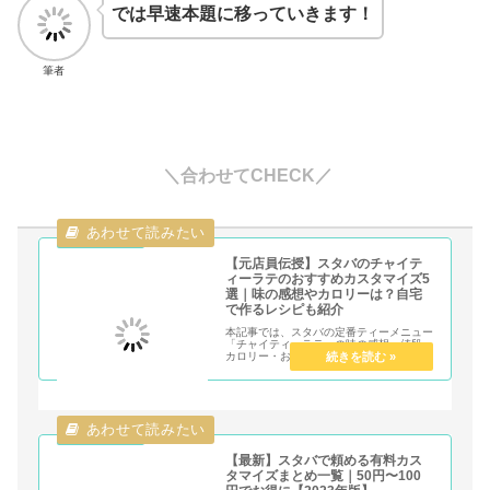
では早速本題に移っていきます！
筆者
＼合わせてCHECK／
【元店員伝授】スタバのチャイテ
ィーラテのおすすめカスタマイズ5
選｜味の感想やカロリーは？自宅
で作るレシピも紹介
本記事では、スタバの定番ティーメニュー
「チャイティーラテ」の味の感想・値段・
カロリー・おすすめカスタマイズについて
元店員がわかりやすくまとめています。ま
た自宅でチャイティーラテを再現する作り
方レシピについても紹介しています。チャ
イのスパイシーな風味が楽しめるドリンク
について気になる人はチェックしてみてく
ださい。
【最新】スタバで頼める有料カス
タマイズまとめ一覧｜50円〜100