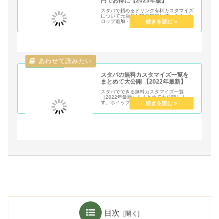
円でお得に【2023年版】
スタバで頼めるドリンク有料カスタマイズ
について元店員が徹底解説しています。シ
ロップ追加・ホイップの追加・茶葉追加・
ミルクの変更など意外と知らないカスタマ
イズを紹介しています。2023年で出来る
最新カスタマイズを50円・100円メニュー
に分けて分かりやすくまとめて紹介してい
ます。
スタバの無料カスタマイズ一覧を
まとめて大公開 【2022年最新】
スタバでできる無料カスタマイズ一覧
（2022年最新）をまとめて大公開しま
す。ホイップの量やシロップの増量、氷抜
きやミルクの種類を変更など0円でできる
カスタムがいっぱいあります。年間300回
以上スタバに通う元店員がお得情報を解説
します！
目次