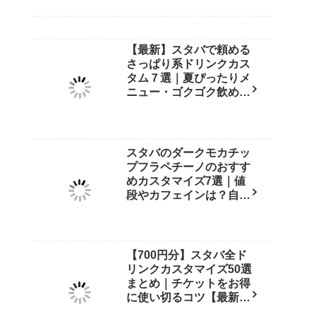
【最新】スタバで頼める
さっぱり系ドリンクカス
タム７選｜夏ぴったりメ
ニュー・ゴクゴク飲める
裏技も紹介！
スタバのダークモカチッ
プフラペチーノのおすす
めカスタマイズ7選｜値
段やカフェインは？自宅
再現レシピも紹介【店員
直伝】
【700円分】スタバ全ド
リンクカスタマイズ50選
まとめ｜チケットをお得
に使い切るコツ【最新
版】