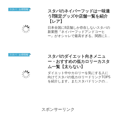
みたレビューを語ります。
スタバ お得情報
スタバのネイバーフッドは一味違
う⁉限定グッズや店舗一覧を紹介
【レア】
日本全国に8店舗しか存在しないスタバの
新業態『ネイバーフッドアンドコーヒ
ー』がオシャレで最高すぎる。関西に1店
舗しかない神戸中山手通2丁目店に行って
みたレビュー、全国のネイバーフッド店
舗一覧や限定グッズを紹介します。
スタバ お得情報
スタバのダイエット向きメニュ
ー・おすすめの低カロリーカスタ
ム一覧【太らない】
ダイエット中やカロリーを気にする人に
向けてスタバの低カロリードリンクTOP5
を紹介します。またスタバドリンクのカ
ロリーを抑えるカスタマイズ方法（ミル
ク・シロップ・ホイップ）についても元
店員が伝授します。低カロリーで美味し
い人気カスタムドリンクも紹介します。
スポンサーリンク