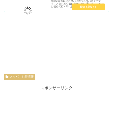
年間250回以上スタバに通うスタバオタクで
す。スタバ初心者に向けての内容です。スタバ
に初めて行く時に知っておいた方が良い10のコ
トをベテラン常連が事細かに書いています。
スタバ お得情報
スポンサーリンク