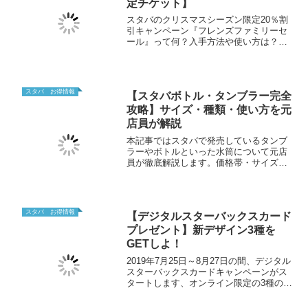
定チケット】
スタバのクリスマスシーズン限定20％割
引キャンペーン『フレンズファミリーセ
ール』って何？入手方法や使い方は？ど
んな商品が割引対象？20％安く買えるチ
ケットの正体について元店員が分かりや
すく解説していきます。誰かへのプレゼ
ントが増えるクリスマスシーズンにピッ
スタバ お得情報
【スタバボトル・タンブラー完全
タリの優待チケットです！
攻略】サイズ・種類・使い方を元
店員が解説
本記事ではスタバで発売しているタンブ
ラーやボトルといった水筒について元店
員が徹底解説します。価格帯・サイズ・
使い方・種類など本記事を読むだけでス
タバのタンブラーについて完全網羅する
ことができます。スタバのタンブラーグ
ッズが気になる人は必見です。
スタバ お得情報
【デジタルスターバックスカード
プレゼント】新デザイン3種を
GETしよ！
2019年7月25日～8月27日の間、デジタル
スターバックスカードキャンペーンがス
タートします、オンライン限定の3種のカ
ードがGETできる最高のキャンペーンで
す。応募条件や注意点、実際に応募して