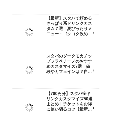
【最新】スタバで頼める
さっぱり系ドリンクカス
タム７選｜夏ぴったりメ
ニュー・ゴクゴク飲める
裏技も紹介！
スタバのダークモカチッ
プフラペチーノのおすす
めカスタマイズ7選｜値
段やカフェインは？自宅
再現レシピも紹介【店員
直伝】
【700円分】スタバ全ド
リンクカスタマイズ50選
まとめ｜チケットをお得
に使い切るコツ【最新
版】