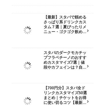
【最新】スタバで頼める
さっぱり系ドリンクカス
タム７選｜夏ぴったりメ
ニュー・ゴクゴク飲める
裏技も紹介！
スタバのダークモカチッ
プフラペチーノのおすす
めカスタマイズ7選｜値
段やカフェインは？自宅
再現レシピも紹介【店員
直伝】
【700円分】スタバ全ド
リンクカスタマイズ50選
まとめ｜チケットをお得
に使い切るコツ【最新
版】