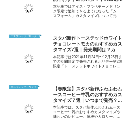
値段・対象メニューを紹介
本記事ではアイス・フラペチーノドリン
ク限定で追加できるようになった「ムー
スフォーム」カスタマイズについて元店
員がまとめています。カスタムの値段・
ムースフォームと相性の良いドリンクカ
スタム・実際に飲んだ感想について紹介
しています。気になる人はぜひチェック
エスプレッソドリンク 新作
スタバ新作トーステッドホワイト
してみてください。
チョコレートモカのおすすめカス
タマイズ7選｜発売期間は？カロ
リーや味わいは？
本記事では2021年11月24日〜12月25日ま
での期間限定で発売されるホリデー第2弾
限定「トーステッドホワイトチョコレー
トモカ」のおすすめカスタマイズ7選・カ
ロリー・味の感想についてまとめていま
す。自宅での再現レシピも紹介していま
す。クリスマス限定ドリンクについて気
エスプレッソドリンク
【春限定】スタバ新作ふわふわム
になる人はチェックしてみてください。
ースコーヒー牛乳のおすすめカス
タマイズ７選｜いつまで発売？味
わいは？
本記事では、スタバ新作ふわふわムース
コーヒー牛乳のおすすめカスタマイズや
味わいのレビュー、値段やカロリー、い
つまで発売なのかについて最新情報をま
とめています。また自宅で再現できる作