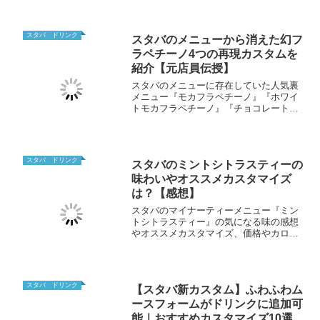
が徹底解説しています。チョコレート尽
くしの甘いフラペチーノについて気にな
る人はぜひチェックしてみてください。
スタバ ドリンク
スタバのメニューから消えた幻フ
ラペチーノ4つの再現カスタムを
紹介【元店員伝授】
スタバのメニューに存在していた人気裏
メニュー『モカフラペチーノ』『ホワイ
トモカフラペチーノ』『チョコレートク
リームフラペチーノ』『チョコレートク
リームチップフラペチーノ』のカスタマ
イズ方法や味の感想を元店員が紹介しま
す。普段飲めないフラペチーノを楽しも
スタバ ドリンク
スタバのミントシトラスティーの
う！
味わいやオススメカスタマイズ
は？【感想】
スタバのマイナーティーメニュー『ミン
トシトラスティー』の気になる味の感想
やオススメカスタマイズ、価格やカロリ
ーなどレビューしていきます！スタバの
ドリンクの中で最もサッパリとした味が
魅力の1杯です！
スタバ ドリンク
【スタバ新カスタム】ふわふわム
ースフォームがドリンクに追加可
能｜おすすめカスタマイズ10選・