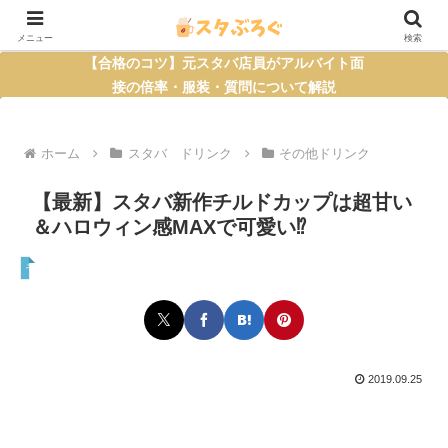
メニュー
検索
【合格のコツ】元スタバ店員がアルバイト面
接の倍率・服装・質問について解説
ホーム
スタバ ドリンク
その他ドリンク
【最新】スタバ新作チルドカップは超甘い
＆ハロウィン感MAXで可愛い⁉
その他ドリンク
2019.09.25