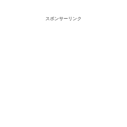
り方レシピについても紹介しています。
ふわふわの口当たりと、コーヒー牛乳の
味を楽しめる1杯について気になる人はチ
ェックしてみてください。
スポンサーリンク