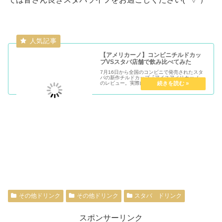
【アメリカーノ】コンビニチルドカッ
プVSスタバ店舗で飲み比べてみた
7月16日から全国のコンビニで発売されたスタ
バの新作チルドカップ『アイスアメリカーノ』
のレビュー。実際にスタバで販売しているカフ
ェアメリカーノとチルドカップの味わいを比べ
てみた結果を深堀します。
その他ドリンク
その他ドリンク
スタバ ドリンク
スポンサーリンク